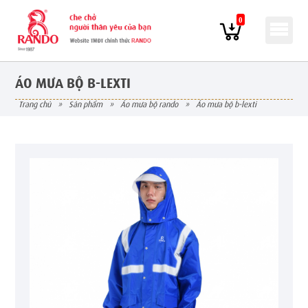
0
ÁO MƯA BỘ B-LEXTI
trang chủ
»
sản phẩm
»
áo mưa bộ rando
»
áo mưa bộ b-lexti