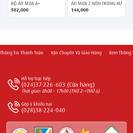
BỘ ÁO MƯA A+
ÁO MƯA 2 NÓN TRONG MÀU
502,000 ₫
144,000 ₫
Thông Tin Thanh Toán
Vận Chuyển Và Giao Hàng
Xem Thông T
Hỗ trợ trực tiếp
(024)37-226-603 (Cửa hàng)
Thời gian: 8h00 - 17h00 (THỨ 2->THỨ 6)
Góp ý khiếu nại
(028)38-224-040