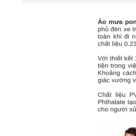
Áo mưa pon
phủ đèn xe t
toàn khi đi 
chất liệu 0.2
Với thiết kế
tiện trong v
Khoảng cách
giác vướng v
Chất liệu 
Phthalate tạ
cho người sử