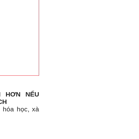
N HƠN NẾU
CH
, hóa học, xà