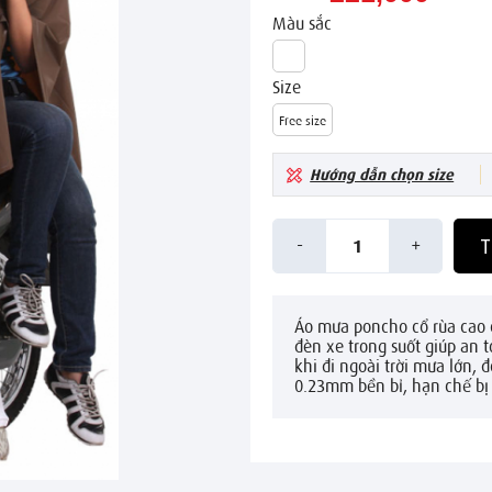
Màu sắc
Size
Free size
Hướng dẫn chọn size
-
+
T
1
Áo mưa poncho cổ rùa cao c
đèn xe trong suốt giúp an
khi đi ngoài trời mưa lớn, 
0.23mm bền bỉ, hạn chế bị 