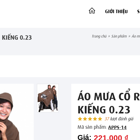
GIỚI THIỆU
 KIẾNG 0.23
trang chủ
»
sản phẩm
»
áo 
ÁO MƯA CỔ R
KIẾNG 0.23
37
lượt đánh giá
Mã sản phẩm:
APPS-14
Giá:
221,000 ₫