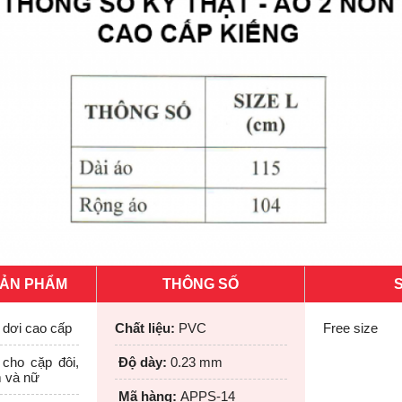
SẢN PHẨM
THÔNG SỐ
S
 dơi cao cấp
Chất liệu:
PVC
Free size
 cho cặp đôi,
Độ dày:
0.23 mm
 và nữ
Mã hàng:
APPS-14