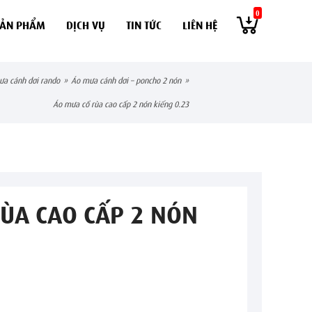
0
SẢN PHẨM
DỊCH VỤ
TIN TỨC
LIÊN HỆ
mưa cánh dơi rando
»
áo mưa cánh dơi – poncho 2 nón
»
áo mưa cổ rùa cao cấp 2 nón kiếng 0.23
ÙA CAO CẤP 2 NÓN