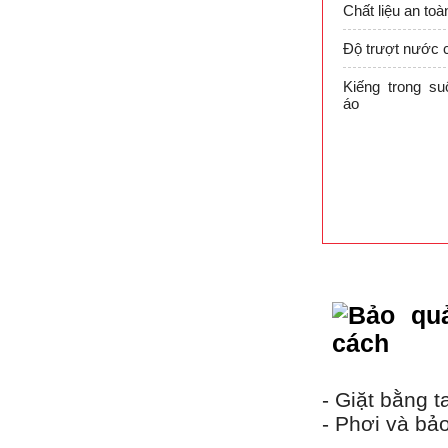
Chất liệu an to
Độ trượt nước c
Kiếng trong su
áo
- Giặt bằng 
- Phơi và bả