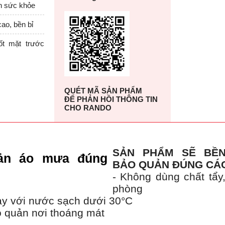
àn sức khỏe
ao, bền bỉ
ốt mặt trước
QUÉT MÃ SẢN PHẨM
ĐỂ PHẢN HỒI THÔNG TIN
CHO RANDO
SẢN PHẨM SẼ BỀ
BẢO QUẢN ĐÚNG CÁ
- Không dùng chất tẩy
phòng
tay với nước sạch dưới 30°C
o quản nơi thoáng mát