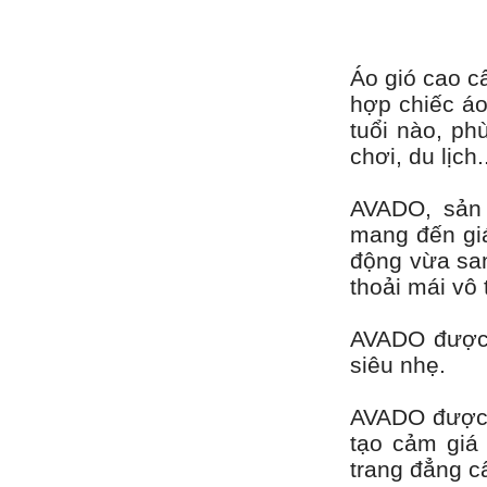
Áo gió cao c
hợp chiếc áo
tuổi nào, ph
chơi, du lịch.
AVADO, sản
mang đến giá
động vừa san
thoải mái vô 
AVADO được l
siêu nhẹ.
AVADO được t
tạo cảm giá 
trang đẳng c