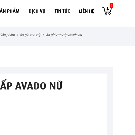
0
SẢN PHẨM
DỊCH VỤ
TIN TỨC
LIÊN HỆ
sản phẩm
»
áo gió cao cấp
»
áo gió cao cấp avado nữ
CẤP AVADO NỮ