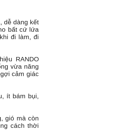
, dễ dàng kết
ho bất cứ lứa
hi đi làm, đi
 hiệu RANDO
sống vừa năng
 gợi cảm giác
, ít bám bụi,
g, gió mà còn
ong cách thời