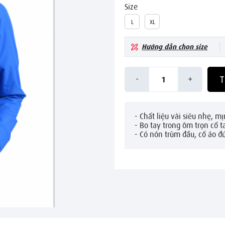
Size
L
XL
Hướng dẫn chọn size
-
+
T
1
- Chất liệu vải siêu nhẹ, 
- Bo tay trong ôm trọn cổ t
- Có nón trùm đầu, cổ áo đứ