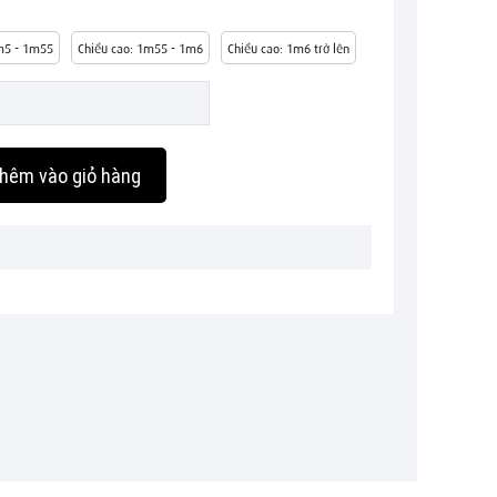
m5 - 1m55
Chiều cao: 1m55 - 1m6
Chiều cao: 1m6 trở lên
hêm vào giỏ hàng