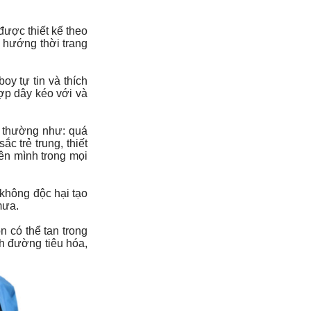
được thiết kế theo
u hướng thời trang
oy tự tin và thích
ợp dây kéo với và
 thường như: quá
 trẻ trung, thiết
bên mình trong mọi
 không độc hại tạo
mưa.
 có thể tan trong
h đường tiêu hóa,