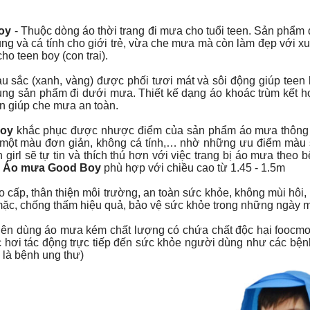
oy
- Thuộc dòng áo thời trang đi mưa cho tuổi teen. Sản phẩm 
ung và cá tính cho giới trẻ, vừa che mưa mà còn làm đẹp với x
ho teen boy (con trai).
 sắc (xanh, vàng) được phối tươi mát và sôi động giúp teen b
dụng sản phẩm đi dưới mưa. Thiết kế dạng áo khoác trùm kết h
n giúp che mưa an toàn.
oy
khắc phục được nhược điểm của sản phẩm áo mưa thông
 một màu đơn giản, không cá tính,… nhờ những ưu điểm màu sắc
n girl sẽ tự tin và thích thú hơn với việc trang bị áo mưa theo 
.
Áo mưa Good Boy
phù hợp với chiều cao từ 1.45 - 1.5m
 cấp, thân thiện môi trường, an toàn sức khỏe, không mùi hôi,
 mặc, chống thấm hiệu quả, bảo vệ sức khỏe trong những ngày 
n dùng áo mưa kém chất lượng có chứa chất độc hại foocmon
hơi tác động trực tiếp đến sức khỏe người dùng như các bện
 là bệnh ung thư)