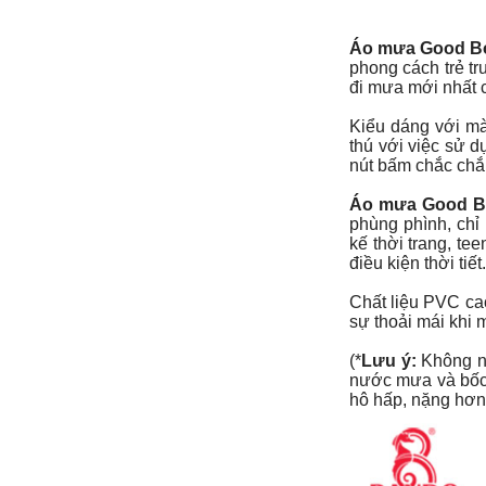
Áo mưa Good B
phong cách trẻ tr
đi mưa mới nhất c
Kiểu dáng với màu
thú với việc sử 
nút bấm chắc chắ
Áo mưa Good B
phùng phình, chỉ
kế thời trang, tee
điều kiện thời tiết
Chất liệu PVC cao
sự thoải mái khi
(*
Lưu ý:
Không nê
nước mưa và bốc 
hô hấp, nặng hơn