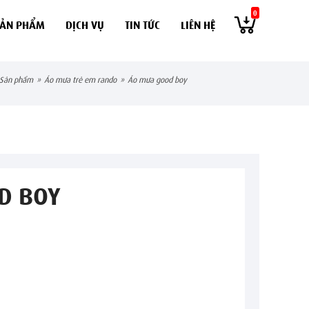
0
SẢN PHẨM
DỊCH VỤ
TIN TỨC
LIÊN HỆ
sản phẩm
»
áo mưa trẻ em rando
»
áo mưa good boy
D BOY