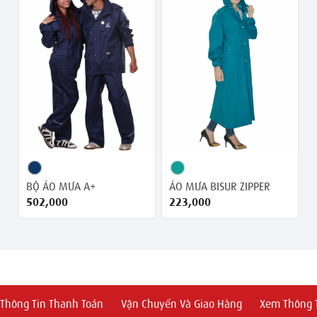
BỘ ÁO MƯA A+
ÁO MƯA BISUR ZIPPER
502,000 ₫
223,000 ₫
Thông Tin Thanh Toán
Vận Chuyển Và Giao Hàng
Xem Thông T