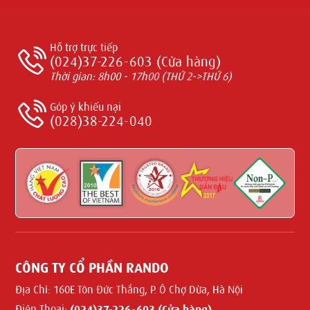
Hỗ trợ trực tiếp
(024)37-226-603 (Cửa hàng)
Thời gian: 8h00 - 17h00 (THỨ 2->THỨ 6)
Góp ý khiếu nại
(028)38-224-040
CÔNG TY CỔ PHẦN RANDO
Địa Chỉ:
160E Tôn Đức Thắng, P. Ô Chợ Dừa, Hà Nội
Điện Thoại:
(024)37-226-603 (Cửa hàng)