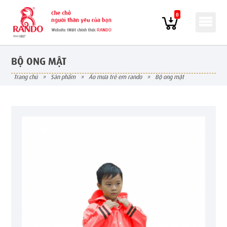
0
BỘ ONG MẬT
trang chủ
»
sản phẩm
»
áo mưa trẻ em rando
»
bộ ong mật