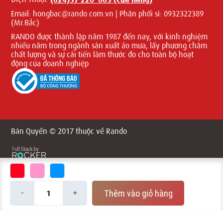
Email:
hongbac@rando.com.vn | Phân phối sỉ: 0932322389
(Mr.Bắc)
RANDO được thành lập năm 1987 đến nay, với kinh nghiệm
nhiều năm trong ngành sản xuất áo mưa, lấy phương châm
chất lượng và sự cải tiến làm thước đo cho toàn bộ hoạt
động của doanh nghiệp
Bản Quyền © 2017 thuộc về Rando
-
+
Thêm vào giỏ hàng
1