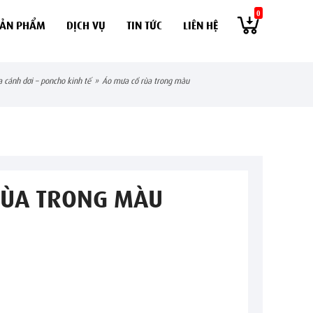
0
SẢN PHẨM
DỊCH VỤ
TIN TỨC
LIÊN HỆ
a cánh dơi – poncho kinh tế
»
áo mưa cổ rùa trong màu
RÙA TRONG MÀU