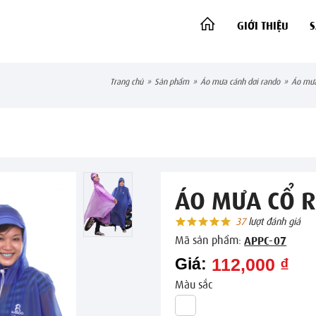
GIỚI THIỆU
trang chủ
»
sản phẩm
»
áo mưa cánh dơi rando
»
áo mư
ÁO MƯA CỔ 
37
lượt đánh giá
Mã sản phẩm:
APPC-07
Giá:
112,000 ₫
Màu sắc