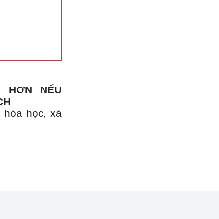
N HƠN NẾU
CH
, hóa học, xà