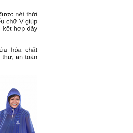
được nét thời
ểu chữ V giúp
 kết hợp dây
ứa hóa chất
 thư, an toàn