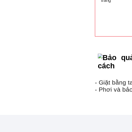
trang
- Giặt bằng 
- Phơi và bả