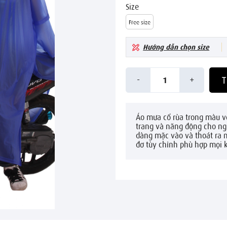
Size
Free size
Hướng dẫn chọn size
-
+
T
1
Áo mưa cổ rùa trong màu vớ
trang và năng động cho ngư
dàng mặc vào và thoát ra 
đơ tùy chỉnh phù hợp mọi k