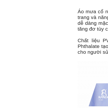
Áo mưa cổ rù
trang và năn
dễ dàng mặc
tăng đơ tùy 
Chất liệu 
Phthalate tạ
cho người sử