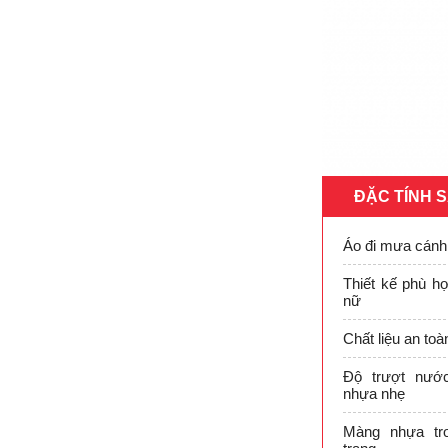
ĐẶC TÍNH 
Áo đi mưa cánh
Thiết kế phù h
nữ
Chất liệu an to
Độ trượt nướ
nhựa nhẹ
Màng nhựa tr