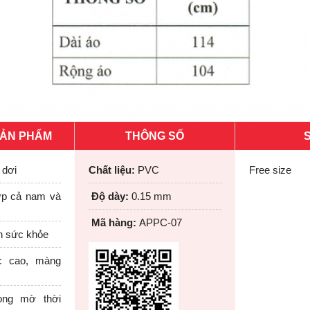
SẢN PHẨM
THÔNG SỐ
S
 dơi
Chất liệu:
PVC
Free size
ợp cả nam và
Độ dày:
0.15 mm
Mã hàng:
APPC-07
àn sức khỏe
c cao, màng
ong mờ thời