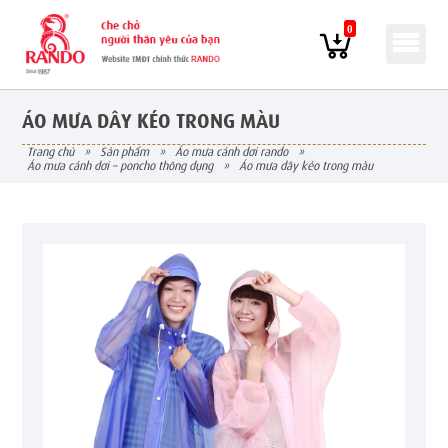
0
ÁO MƯA DÂY KÉO TRONG MÀU
trang chủ
»
sản phẩm
»
áo mưa cánh dơi rando
»
áo mưa cánh dơi – poncho thông dụng
»
áo mưa dây kéo trong màu