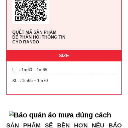
QUÉT MÃ SẢN PHẨM
ĐỂ PHẢN HỒI THÔNG TIN
CHO RANDO
SIZE
L : 1m60 – 1m65
XL : 1m65 – 1m70
SẢN PHẨM SẼ BỀN HƠN NẾU BẢO