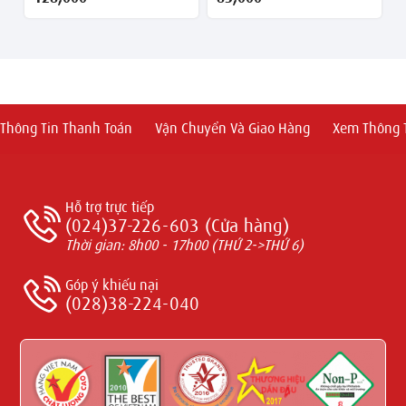
Thông Tin Thanh Toán
Vận Chuyển Và Giao Hàng
Xem Thông T
Hỗ trợ trực tiếp
(024)37-226-603 (Cửa hàng)
Thời gian: 8h00 - 17h00 (THỨ 2->THỨ 6)
Góp ý khiếu nại
(028)38-224-040